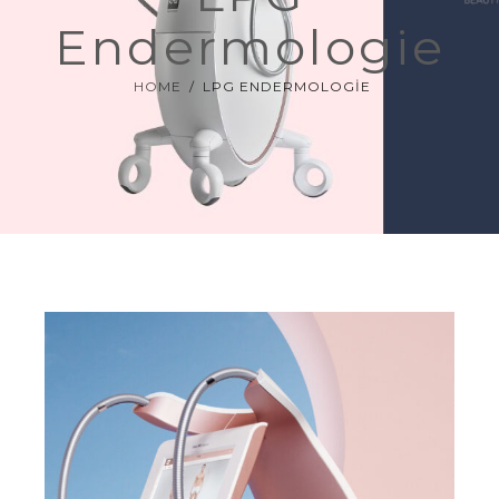
Endermologie
ZAYIFLAMA
HOME
LPG ENDERMOLOGIE
UYGULAMALAR
HYPOXİ
EĞİTİMLER
360 SANAL TUR