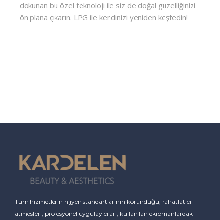
dokunan bu özel teknoloji ile siz de doğal güzelliğinizi
ön plana çıkarın. LPG ile kendinizi yeniden keşfedin!
Tüm hizmetlerin hijyen standartlarının korunduğu, rahatlatıcı
atmosferi, profesyonel uygulayıcıları, kullanılan ekipmanlardaki