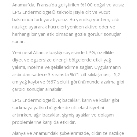
Anamur’da, Fransa’da geliştirilen %100 doğal ve acısız
LPG Endermologie® teknolojisiyle cilt ve vücut
bakımında fark yaratıyoruz. Bu yenilikçi yöntem, cildi
nazikçe uyararak hücreleri yeniden aktive eder ve
herhangi bir yan etki olmadan gözle görülür sonuçlar
sunar.
Yeni nesil Alliance başlığı sayesinde LPG, özellikle
diyet ve egzersize dirençli bölgelerde etkili yağ
yakımı, incelme ve şekillendirme sağlar. Uygulamanın
ardından sadece 3 seansta %71 cilt sıkılaşması, -5,2
cm yağ kaybı ve %67 selülit görünümünde azalma gibi
çarpıcı sonuçlar alınabilir.
LPG Endermologie®, iç bacaklar, karın ve kollar gibi
sarkmaya yatkın bölgelerde cilt elastikiyetini
artırırken, ağır bacaklar, şişmiş ayaklar ve dolaşım
problemlerine karşı da etkilidir.
Alanya ve Anamur’daki şubelerimizde, cildinize nazikçe