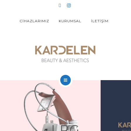
LAZER EPİLASYON
KALICI MAKYAJ
CİHAZLARIMIZ
KURUMSAL
İLETİŞİM
ZAYIFLAMA
UYGULAMALAR
HYPOXİ
EĞİTİMLER
ANASAYFA
360 SANAL TUR
YÜZ GENÇLEŞTİRME
LAZER EPİLASYON
LPG
KALICI MAKYAJ