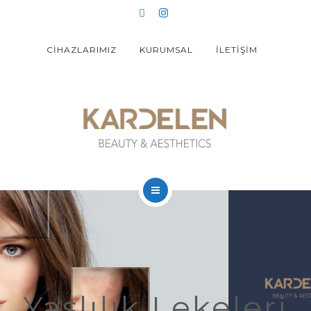
LAZER EPİLASYON
KALICI MAKYAJ
CİHAZLARIMIZ
KURUMSAL
İLETİŞİM
ZAYIFLAMA
UYGULAMALAR
HYPOXİ
EĞİTİMLER
ANASAYFA
360 SANAL TUR
YÜZ GENÇLEŞTİRME
LAZER EPİLASYON
Yaşlılık Lekeleri
KALICI MAKYAJ