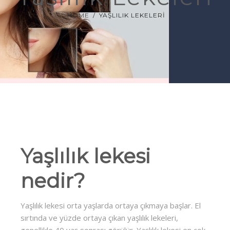
HOME
YAŞLILIK LEKELERI
ZAYIFLAMA
UYGULAMALAR
HYPOXİ
EĞİTİMLER
360 SANAL TUR
Yaşlılık lekesi
nedir?
Yaşlılık lekesi orta yaşlarda ortaya çıkmaya başlar. El
sırtında ve yüzde ortaya çıkan yaşlılık lekeleri,
genellikle 40 yaş sonrası görülür. Yaşlılık lekesi en çok